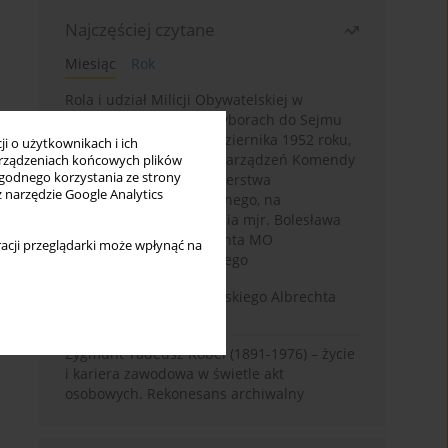
Najczęściej czytane
Miesiąc
Rok
Rola i udział Milicji Obywatelskiej w
kampanii wyborczej i wyborach do Sejmu
PRL I kadencji z 26 października 1952 roku,
i o użytkownikach i ich
w świetle wytycznych i zarządzeń Komendy
rządzeniach końcowych plików
wygodnego korzystania ze strony
Głównej MO oraz Ministerstwa
z narzędzie Google Analytics
Bezpieczeństwa Publicznego, na
przykładzie sprawozdania mjr. Bolesława
Wyszyńskiego komendanta MO
acji przeglądarki może wpłynąć na
województwa olsztyńskiego
Melancholia Księcia Pruskiego Albrechta
Fryderyka (1553–1618)
Zygmunt Tadeusz Robel (1891-1976) – życie
i kariera zawodowa w świetle akt
osobowych. Rekonesans archiwalny