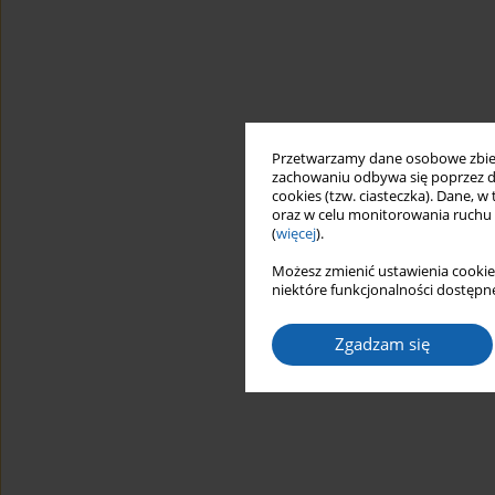
Przetwarzamy dane osobowe zbiera
zachowaniu odbywa się poprzez d
cookies (tzw. ciasteczka). Dane, w
oraz w celu monitorowania ruchu
(
więcej
).
Możesz zmienić ustawienia cookie
niektóre funkcjonalności dostępne
Zgadzam się