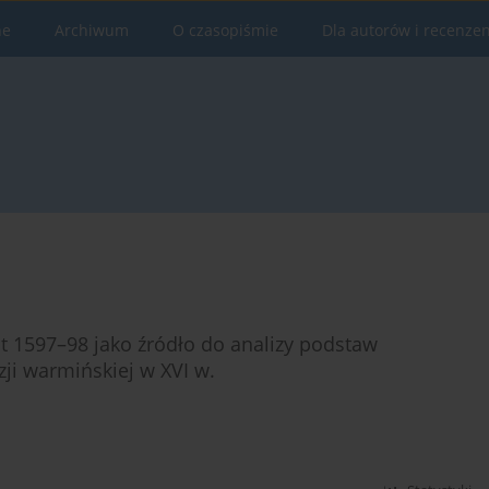
ne
Archiwum
O czasopiśmie
Dla autorów i recenze
lat 1597–98 jako źródło do analizy podstaw
ji warmińskiej w XVI w.