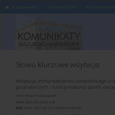
W opracowaniu
Aktualny numer
Numery specjal
Słowo kluczowe
wizytacja
Wizytacja archiprezbiteratu jeziorańskiego z 
gospodarczych i funkcjonowania parafii diecez
Anna Pytasz-Kołodziejczyk
KMW 2025;331(4):446-478
DOI
:
https://doi.org/10.51974/kmw-207240