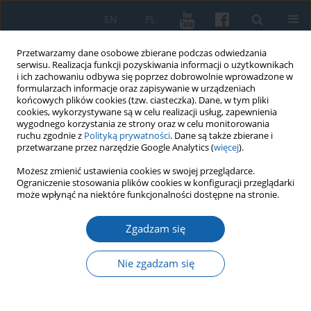
EN
PL
Przetwarzamy dane osobowe zbierane podczas odwiedzania
serwisu. Realizacja funkcji pozyskiwania informacji o użytkownikach
i ich zachowaniu odbywa się poprzez dobrowolnie wprowadzone w
formularzach informacje oraz zapisywanie w urządzeniach
końcowych plików cookies (tzw. ciasteczka). Dane, w tym pliki
cookies, wykorzystywane są w celu realizacji usług, zapewnienia
wygodnego korzystania ze strony oraz w celu monitorowania
ruchu zgodnie z
Polityką prywatności
. Dane są także zbierane i
przetwarzane przez narzędzie Google Analytics (
więcej
).
Słowo kluczowe
rzeźba gotycka
Możesz zmienić ustawienia cookies w swojej przeglądarce.
Ograniczenie stosowania plików cookies w konfiguracji przeglądarki
może wpłynąć na niektóre funkcjonalności dostępne na stronie.
Późnogotycki tryptyk z Nowego
Zgadzam się
Miasta Lubawskiego – nowe
rozpoznanie
Nie zgadzam się
Wiktor Binnebesel
KMW 2023;321(2):303-323
DOI
:
https://doi.org/10.51974/kmw-162338