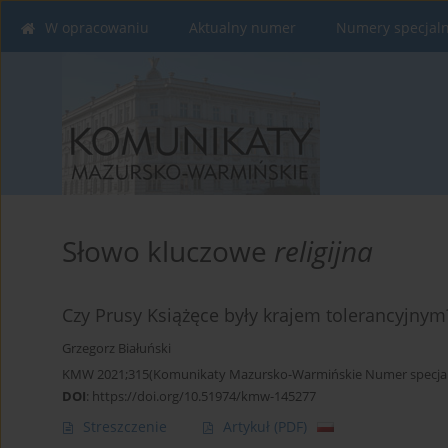
W opracowaniu
Aktualny numer
Numery specjal
Słowo kluczowe
religijna
Czy Prusy Książęce były krajem tolerancyjnym
Grzegorz Białuński
KMW 2021;315(Komunikaty Mazursko-Warmińskie Numer specjaln
DOI
:
https://doi.org/10.51974/kmw-145277
Streszczenie
Artykuł
(PDF)