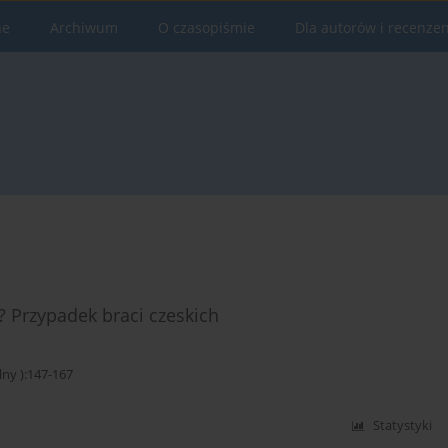
ne
Archiwum
O czasopiśmie
Dla autorów i recenze
? Przypadek braci czeskich
y ):147-167
Statystyki