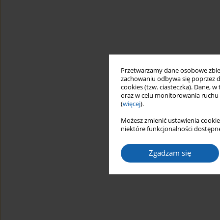
Przetwarzamy dane osobowe zbiera
zachowaniu odbywa się poprzez d
cookies (tzw. ciasteczka). Dane, w
oraz w celu monitorowania ruchu
(
więcej
).
Możesz zmienić ustawienia cookie
niektóre funkcjonalności dostępne
Zgadzam się