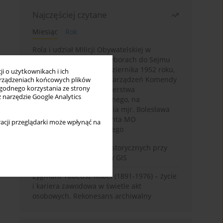
Najczęściej czytane
Miesiąc
Rok
Rola i udział Milicji Obywatelskiej w
kampanii wyborczej i wyborach do Sejmu
PRL I kadencji z 26 października 1952 roku,
i o użytkownikach i ich
w świetle wytycznych i zarządzeń Komendy
rządzeniach końcowych plików
wygodnego korzystania ze strony
Głównej MO oraz Ministerstwa
z narzędzie Google Analytics
Bezpieczeństwa Publicznego, na
przykładzie sprawozdania mjr. Bolesława
Wyszyńskiego komendanta MO
acji przeglądarki może wpłynąć na
województwa olsztyńskiego
Granica w badaniach historycznych przy
wykorzystaniu serwerów GIS
Zygmunt Tadeusz Robel (1891-1976) – życie
i kariera zawodowa w świetle akt
osobowych. Rekonesans archiwalny