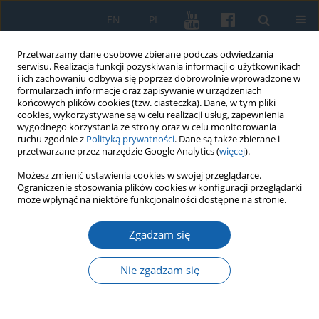
EN
PL
Przetwarzamy dane osobowe zbierane podczas odwiedzania
serwisu. Realizacja funkcji pozyskiwania informacji o użytkownikach
i ich zachowaniu odbywa się poprzez dobrowolnie wprowadzone w
formularzach informacje oraz zapisywanie w urządzeniach
końcowych plików cookies (tzw. ciasteczka). Dane, w tym pliki
cookies, wykorzystywane są w celu realizacji usług, zapewnienia
wygodnego korzystania ze strony oraz w celu monitorowania
ruchu zgodnie z
Polityką prywatności
. Dane są także zbierane i
przetwarzane przez narzędzie Google Analytics (
więcej
).
Słowo kluczowe
polityka
Możesz zmienić ustawienia cookies w swojej przeglądarce.
Ograniczenie stosowania plików cookies w konfiguracji przeglądarki
imigracyjna
może wpłynąć na niektóre funkcjonalności dostępne na stronie.
Zgadzam się
Okoliczności likwidacji Ministerstwa Ziem
Odzyskanych
Nie zgadzam się
Grzegorz Strauchold
KMW 2015;287(1):111-120