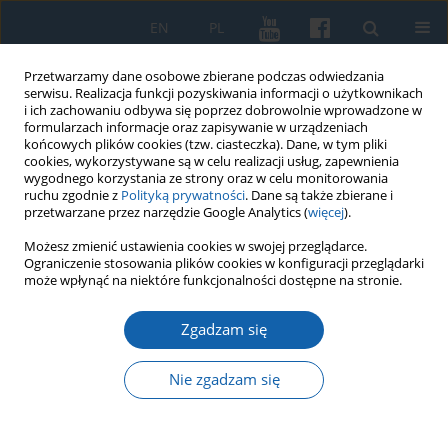
EN
PL
Przetwarzamy dane osobowe zbierane podczas odwiedzania
serwisu. Realizacja funkcji pozyskiwania informacji o użytkownikach
i ich zachowaniu odbywa się poprzez dobrowolnie wprowadzone w
formularzach informacje oraz zapisywanie w urządzeniach
końcowych plików cookies (tzw. ciasteczka). Dane, w tym pliki
cookies, wykorzystywane są w celu realizacji usług, zapewnienia
wygodnego korzystania ze strony oraz w celu monitorowania
ruchu zgodnie z
Polityką prywatności
. Dane są także zbierane i
przetwarzane przez narzędzie Google Analytics (
więcej
).
Słowo kluczowe
parafia
Możesz zmienić ustawienia cookies w swojej przeglądarce.
Ograniczenie stosowania plików cookies w konfiguracji przeglądarki
może wpłynąć na niektóre funkcjonalności dostępne na stronie.
Wizytacja archiprezbiteratu jeziorańskiego z lat
Zgadzam się
1597–98 jako źródło do analizy podstaw
gospodarczych i funkcjonowania parafii diecezji
Nie zgadzam się
warmińskiej w XVI w.
Anna Pytasz-Kołodziejczyk
KMW 2025;331(4):446-478