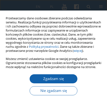
EN
PL
Przetwarzamy dane osobowe zbierane podczas odwiedzania
serwisu. Realizacja funkcji pozyskiwania informacji o użytkownikach
i ich zachowaniu odbywa się poprzez dobrowolnie wprowadzone w
formularzach informacje oraz zapisywanie w urządzeniach
końcowych plików cookies (tzw. ciasteczka). Dane, w tym pliki
cookies, wykorzystywane są w celu realizacji usług, zapewnienia
wygodnego korzystania ze strony oraz w celu monitorowania
ruchu zgodnie z
Polityką prywatności
. Dane są także zbierane i
przetwarzane przez narzędzie Google Analytics (
więcej
).
Słowo kluczowe
odbudowa
Możesz zmienić ustawienia cookies w swojej przeglądarce.
Ograniczenie stosowania plików cookies w konfiguracji przeglądarki
Warmii i Mazur
może wpłynąć na niektóre funkcjonalności dostępne na stronie.
Zgadzam się
Inżynier, społecznik, krajoznawca. Przyczynek do
biografii Aleksandra Zubelewicza (1890-1956)
Nie zgadzam się
Piotr Bojarski
KMW 2022;317(2):196-218