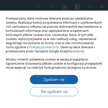
EN
PL
Przetwarzamy dane osobowe zbierane podczas odwiedzania
serwisu. Realizacja funkcji pozyskiwania informacji o użytkownikach
i ich zachowaniu odbywa się poprzez dobrowolnie wprowadzone w
formularzach informacje oraz zapisywanie w urządzeniach
końcowych plików cookies (tzw. ciasteczka). Dane, w tym pliki
cookies, wykorzystywane są w celu realizacji usług, zapewnienia
wygodnego korzystania ze strony oraz w celu monitorowania
ruchu zgodnie z
Polityką prywatności
. Dane są także zbierane i
przetwarzane przez narzędzie Google Analytics (
więcej
).
Słowo kluczowe
morfologia
Możesz zmienić ustawienia cookies w swojej przeglądarce.
Ograniczenie stosowania plików cookies w konfiguracji przeglądarki
miejska
może wpłynąć na niektóre funkcjonalności dostępne na stronie.
Zgadzam się
Miasta zdegradowane i potencjalne w
województwie warmińsko-mazurskim
Nie zgadzam się
Dariusz Sokołowski
KMW 2016;292(2):243-260