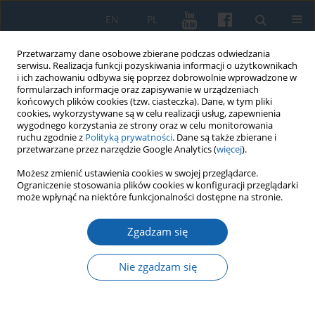
EN
PL
Przetwarzamy dane osobowe zbierane podczas odwiedzania
serwisu. Realizacja funkcji pozyskiwania informacji o użytkownikach
i ich zachowaniu odbywa się poprzez dobrowolnie wprowadzone w
formularzach informacje oraz zapisywanie w urządzeniach
końcowych plików cookies (tzw. ciasteczka). Dane, w tym pliki
cookies, wykorzystywane są w celu realizacji usług, zapewnienia
wygodnego korzystania ze strony oraz w celu monitorowania
ruchu zgodnie z
Polityką prywatności
. Dane są także zbierane i
przetwarzane przez narzędzie Google Analytics (
więcej
).
2/2016 vol. 292
Możesz zmienić ustawienia cookies w swojej przeglądarce.
Ograniczenie stosowania plików cookies w konfiguracji przeglądarki
może wpłynąć na niektóre funkcjonalności dostępne na stronie.
Zgadzam się
Miasta zdegradowane i
potencjalne w województwie
Nie zgadzam się
warmińsko-mazurskim