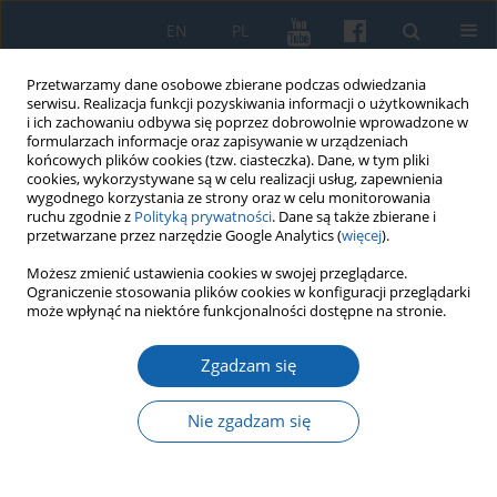
EN
PL
Przetwarzamy dane osobowe zbierane podczas odwiedzania
serwisu. Realizacja funkcji pozyskiwania informacji o użytkownikach
i ich zachowaniu odbywa się poprzez dobrowolnie wprowadzone w
formularzach informacje oraz zapisywanie w urządzeniach
końcowych plików cookies (tzw. ciasteczka). Dane, w tym pliki
cookies, wykorzystywane są w celu realizacji usług, zapewnienia
wygodnego korzystania ze strony oraz w celu monitorowania
ruchu zgodnie z
Polityką prywatności
. Dane są także zbierane i
przetwarzane przez narzędzie Google Analytics (
więcej
).
Słowo kluczowe
Miasta
Możesz zmienić ustawienia cookies w swojej przeglądarce.
Ograniczenie stosowania plików cookies w konfiguracji przeglądarki
zdegradowane
może wpłynąć na niektóre funkcjonalności dostępne na stronie.
Zgadzam się
Miasta zdegradowane i potencjalne w
województwie warmińsko-mazurskim
Nie zgadzam się
Dariusz Sokołowski
KMW 2016;292(2):243-260