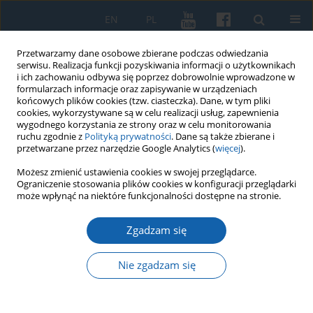
EN
PL
Przetwarzamy dane osobowe zbierane podczas odwiedzania
serwisu. Realizacja funkcji pozyskiwania informacji o użytkownikach
i ich zachowaniu odbywa się poprzez dobrowolnie wprowadzone w
formularzach informacje oraz zapisywanie w urządzeniach
końcowych plików cookies (tzw. ciasteczka). Dane, w tym pliki
cookies, wykorzystywane są w celu realizacji usług, zapewnienia
wygodnego korzystania ze strony oraz w celu monitorowania
ruchu zgodnie z
Polityką prywatności
. Dane są także zbierane i
przetwarzane przez narzędzie Google Analytics (
więcej
).
Słowo kluczowe
malarz Jakub
Możesz zmienić ustawienia cookies w swojej przeglądarce.
Ograniczenie stosowania plików cookies w konfiguracji przeglądarki
Kolberg
może wpłynąć na niektóre funkcjonalności dostępne na stronie.
Zgadzam się
Malarz warmiński Jakub Kolberg (1631-1704),
obywatel Melzaku (Pieniężna) i Fromborka
Nie zgadzam się
Jerzy Przeracki
KMW 2022;316(1):77-88