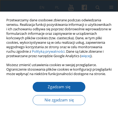
EN
PL
Przetwarzamy dane osobowe zbierane podczas odwiedzania
serwisu. Realizacja funkcji pozyskiwania informacji o użytkownikach
i ich zachowaniu odbywa się poprzez dobrowolnie wprowadzone w
formularzach informacje oraz zapisywanie w urządzeniach
końcowych plików cookies (tzw. ciasteczka). Dane, w tym pliki
cookies, wykorzystywane są w celu realizacji usług, zapewnienia
wygodnego korzystania ze strony oraz w celu monitorowania
ruchu zgodnie z
Polityką prywatności
. Dane są także zbierane i
przetwarzane przez narzędzie Google Analytics (
więcej
).
Słowo kluczowe
literatura
Możesz zmienić ustawienia cookies w swojej przeglądarce.
Ograniczenie stosowania plików cookies w konfiguracji przeglądarki
litewska
może wpłynąć na niektóre funkcjonalności dostępne na stronie.
Zgadzam się
Polemika jako droga obrony kapitału
symbolicznego w XVIII wieku w Prusach na
Nie zgadzam się
przykładzie Christiana Gottlieba Mielckego i
Gottfrieda Ostermeyera