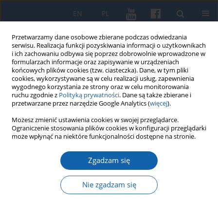
EN
PL
Przetwarzamy dane osobowe zbierane podczas odwiedzania
serwisu. Realizacja funkcji pozyskiwania informacji o użytkownikach
i ich zachowaniu odbywa się poprzez dobrowolnie wprowadzone w
formularzach informacje oraz zapisywanie w urządzeniach
końcowych plików cookies (tzw. ciasteczka). Dane, w tym pliki
cookies, wykorzystywane są w celu realizacji usług, zapewnienia
wygodnego korzystania ze strony oraz w celu monitorowania
ruchu zgodnie z
Polityką prywatności
. Dane są także zbierane i
przetwarzane przez narzędzie Google Analytics (
więcej
).
Słowo kluczowe
konflikt polsko-
Możesz zmienić ustawienia cookies w swojej przeglądarce.
Ograniczenie stosowania plików cookies w konfiguracji przeglądarki
czeski
może wpłynąć na niektóre funkcjonalności dostępne na stronie.
Zgadzam się
Polsko-czesko-niemiecki konflikt o Śląsk
Cieszyński w latach 1918-1920.
Nie zgadzam się
Zbigniew Hojka
KMW 2023;321(2):255-279