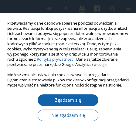
EN
PL
Przetwarzamy dane osobowe zbierane podczas odwiedzania
serwisu. Realizacja funkcji pozyskiwania informacji o użytkownikach
i ich zachowaniu odbywa się poprzez dobrowolnie wprowadzone w
formularzach informacje oraz zapisywanie w urządzeniach
końcowych plików cookies (tzw. ciasteczka). Dane, w tym pliki
cookies, wykorzystywane są w celu realizacji usług, zapewnienia
wygodnego korzystania ze strony oraz w celu monitorowania
ruchu zgodnie z
Polityką prywatności
. Dane są także zbierane i
przetwarzane przez narzędzie Google Analytics (
więcej
).
Słowo kluczowe
język rosyjski
Możesz zmienić ustawienia cookies w swojej przeglądarce.
Ograniczenie stosowania plików cookies w konfiguracji przeglądarki
może wpłynąć na niektóre funkcjonalności dostępne na stronie.
Przekłady esejów Ignacego Krasickiego "O
Zgadzam się
piśmie" oraz "Listy" w czasopiśmie „Ukrainskij
Wiestnik” (komentarz prasohistoryczny i
Nie zgadzam się
historycznoliteracki)
Magdalena Dąbrowska
KMW 2025;330(3):335-346