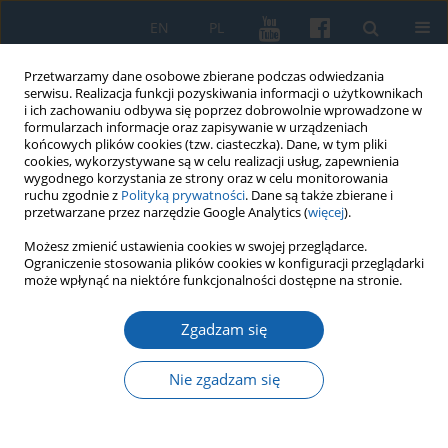
EN
PL
Przetwarzamy dane osobowe zbierane podczas odwiedzania
serwisu. Realizacja funkcji pozyskiwania informacji o użytkownikach
i ich zachowaniu odbywa się poprzez dobrowolnie wprowadzone w
formularzach informacje oraz zapisywanie w urządzeniach
końcowych plików cookies (tzw. ciasteczka). Dane, w tym pliki
cookies, wykorzystywane są w celu realizacji usług, zapewnienia
wygodnego korzystania ze strony oraz w celu monitorowania
ruchu zgodnie z
Polityką prywatności
. Dane są także zbierane i
przetwarzane przez narzędzie Google Analytics (
więcej
).
Słowo kluczowe
inkunabuły
Możesz zmienić ustawienia cookies w swojej przeglądarce.
Ograniczenie stosowania plików cookies w konfiguracji przeglądarki
może wpłynąć na niektóre funkcjonalności dostępne na stronie.
Księgozbiór biskupa warmińskiego Jana
Zgadzam się
Dantyszka – woluminy zachowane w Bibliotece
„Hosianum” w Olsztynie
Nie zgadzam się
Tomasz Garwoliński
,
Krzysztof Kamiński
KMW 2021;312(2):311-327
DOI
:
https://doi.org/10.51974/kmw-135541