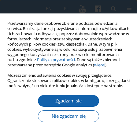
EN
PL
Przetwarzamy dane osobowe zbierane podczas odwiedzania
serwisu. Realizacja funkcji pozyskiwania informacji o użytkownikach
i ich zachowaniu odbywa się poprzez dobrowolnie wprowadzone w
formularzach informacje oraz zapisywanie w urządzeniach
końcowych plików cookies (tzw. ciasteczka). Dane, w tym pliki
cookies, wykorzystywane są w celu realizacji usług, zapewnienia
wygodnego korzystania ze strony oraz w celu monitorowania
ruchu zgodnie z
Polityką prywatności
. Dane są także zbierane i
przetwarzane przez narzędzie Google Analytics (
więcej
).
Słowo kluczowe
historia
Możesz zmienić ustawienia cookies w swojej przeglądarce.
Ograniczenie stosowania plików cookies w konfiguracji przeglądarki
osadnictwa
może wpłynąć na niektóre funkcjonalności dostępne na stronie.
Zgadzam się
Bezławki – kilka uzupełnień źródłowych
dotyczących późnośredniowiecznego zespołu
Nie zgadzam się
osadniczego na obrzeżach kraju pruskiego
Krzysztof Kwiatkowski