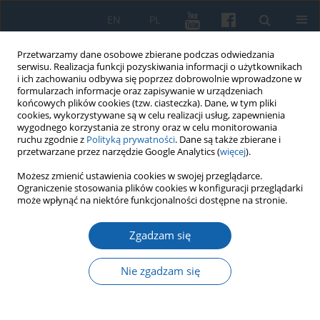
EN
PL
Przetwarzamy dane osobowe zbierane podczas odwiedzania
serwisu. Realizacja funkcji pozyskiwania informacji o użytkownikach
i ich zachowaniu odbywa się poprzez dobrowolnie wprowadzone w
formularzach informacje oraz zapisywanie w urządzeniach
końcowych plików cookies (tzw. ciasteczka). Dane, w tym pliki
cookies, wykorzystywane są w celu realizacji usług, zapewnienia
wygodnego korzystania ze strony oraz w celu monitorowania
ruchu zgodnie z
Polityką prywatności
. Dane są także zbierane i
przetwarzane przez narzędzie Google Analytics (
więcej
).
Słowo kluczowe
granica II
Możesz zmienić ustawienia cookies w swojej przeglądarce.
Ograniczenie stosowania plików cookies w konfiguracji przeglądarki
Rzeczypospolitej
może wpłynąć na niektóre funkcjonalności dostępne na stronie.
Zgadzam się
Granica w badaniach historycznych przy
wykorzystaniu serwerów GIS
Nie zgadzam się
Romualda Piotrkiewicz
KMW 2020;310(4):607-617