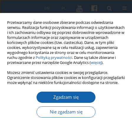
EN
PL
Przetwarzamy dane osobowe zbierane podczas odwiedzania
serwisu. Realizacja funkcji pozyskiwania informacji o użytkownikach
i ich zachowaniu odbywa się poprzez dobrowolnie wprowadzone w
formularzach informacje oraz zapisywanie w urządzeniach
końcowych plików cookies (tzw. ciasteczka). Dane, w tym pliki
cookies, wykorzystywane są w celu realizacji usług, zapewnienia
wygodnego korzystania ze strony oraz w celu monitorowania
ruchu zgodnie z
Polityką prywatności
. Dane są także zbierane i
przetwarzane przez narzędzie Google Analytics (
więcej
).
Słowo kluczowe
elity
Możesz zmienić ustawienia cookies w swojej przeglądarce.
Ograniczenie stosowania plików cookies w konfiguracji przeglądarki
może wpłynąć na niektóre funkcjonalności dostępne na stronie.
Kształcenie protestanckich i niemieckich elit na
Zgadzam się
przełomie XIX i XX wieku na przykładzie
absolwentów Królewskiego Gimnazjum w Ełku
Nie zgadzam się
Stefan Marcinkiewicz
KMW 2021;311(1):34-51
DOI
:
https://doi.org/10.51974/kmw-135738