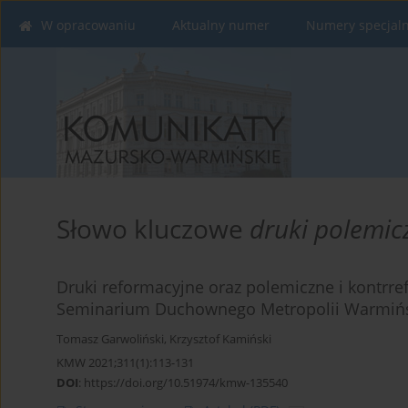
W opracowaniu
Aktualny numer
Numery specjal
Słowo kluczowe
druki polemic
Druki reformacyjne oraz polemiczne i kontrre
Seminarium Duchownego Metropolii Warmińsk
Tomasz Garwoliński
,
Krzysztof Kamiński
KMW 2021;311(1):113-131
DOI
:
https://doi.org/10.51974/kmw-135540