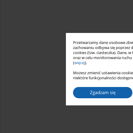
Przetwarzamy dane osobowe zbiera
zachowaniu odbywa się poprzez d
cookies (tzw. ciasteczka). Dane, w
oraz w celu monitorowania ruchu
(
więcej
).
Możesz zmienić ustawienia cookie
niektóre funkcjonalności dostępne
Zgadzam się