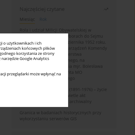
Najczęściej czytane
Miesiąc
Rok
Rola i udział Milicji Obywatelskiej w
kampanii wyborczej i wyborach do Sejmu
PRL I kadencji z 26 października 1952 roku,
i o użytkownikach i ich
w świetle wytycznych i zarządzeń Komendy
rządzeniach końcowych plików
wygodnego korzystania ze strony
Głównej MO oraz Ministerstwa
z narzędzie Google Analytics
Bezpieczeństwa Publicznego, na
przykładzie sprawozdania mjr. Bolesława
Wyszyńskiego komendanta MO
acji przeglądarki może wpłynąć na
województwa olsztyńskiego
Zygmunt Tadeusz Robel (1891-1976) – życie
i kariera zawodowa w świetle akt
osobowych. Rekonesans archiwalny
Granica w badaniach historycznych przy
wykorzystaniu serwerów GIS