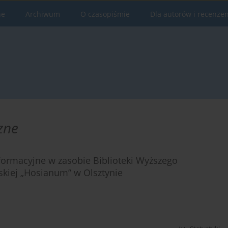
ne
Archiwum
O czasopiśmie
Dla autorów i recenze
zne
formacyjne w zasobie Biblioteki Wyższego
iej „Hosianum” w Olsztynie