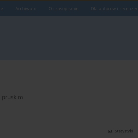
ne
Archiwum
O czasopiśmie
Dla autorów i recenze
i pruskim
Statystyki