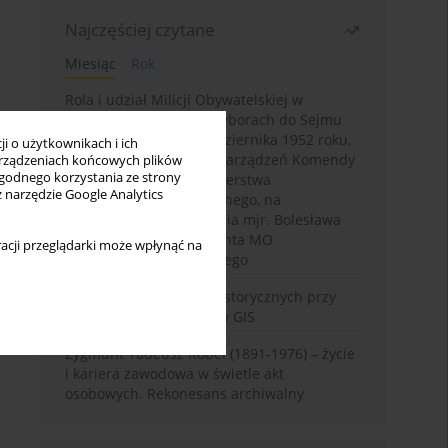
Najczęściej czytane
Miesiąc
Rok
Rola i udział Milicji Obywatelskiej w
kampanii wyborczej i wyborach do Sejmu
PRL I kadencji z 26 października 1952 roku,
i o użytkownikach i ich
w świetle wytycznych i zarządzeń Komendy
rządzeniach końcowych plików
wygodnego korzystania ze strony
Głównej MO oraz Ministerstwa
z narzędzie Google Analytics
Bezpieczeństwa Publicznego, na
przykładzie sprawozdania mjr. Bolesława
Wyszyńskiego komendanta MO
acji przeglądarki może wpłynąć na
województwa olsztyńskiego
Granica w badaniach historycznych przy
wykorzystaniu serwerów GIS
Zygmunt Tadeusz Robel (1891-1976) – życie
i kariera zawodowa w świetle akt
osobowych. Rekonesans archiwalny