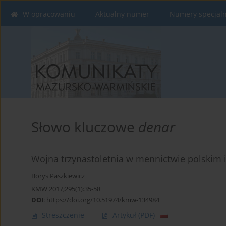
W opracowaniu
Aktualny numer
Numery specjal
Słowo kluczowe
denar
Wojna trzynastoletnia w mennictwie polskim 
Borys Paszkiewicz
KMW 2017;295(1):35-58
DOI
:
https://doi.org/10.51974/kmw-134984
Streszczenie
Artykuł
(PDF)