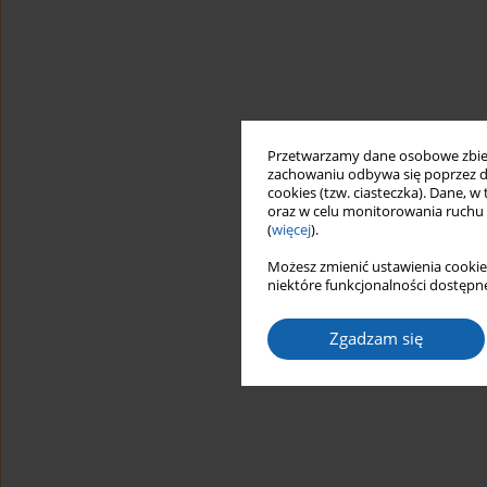
Przetwarzamy dane osobowe zbiera
zachowaniu odbywa się poprzez d
cookies (tzw. ciasteczka). Dane, w
oraz w celu monitorowania ruchu
(
więcej
).
Możesz zmienić ustawienia cookie
niektóre funkcjonalności dostępne
Zgadzam się