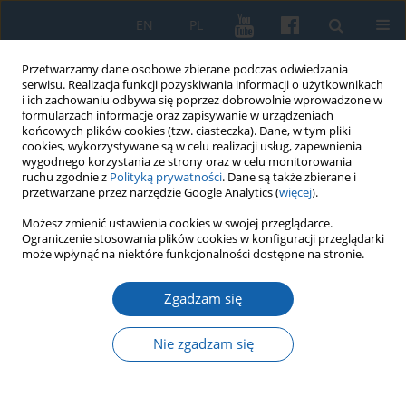
EN
PL
Przetwarzamy dane osobowe zbierane podczas odwiedzania
serwisu. Realizacja funkcji pozyskiwania informacji o użytkownikach
i ich zachowaniu odbywa się poprzez dobrowolnie wprowadzone w
formularzach informacje oraz zapisywanie w urządzeniach
końcowych plików cookies (tzw. ciasteczka). Dane, w tym pliki
cookies, wykorzystywane są w celu realizacji usług, zapewnienia
wygodnego korzystania ze strony oraz w celu monitorowania
ruchu zgodnie z
Polityką prywatności
. Dane są także zbierane i
przetwarzane przez narzędzie Google Analytics (
więcej
).
Słowo kluczowe
cmentarz
Możesz zmienić ustawienia cookies w swojej przeglądarce.
Ograniczenie stosowania plików cookies w konfiguracji przeglądarki
rodowy
może wpłynąć na niektóre funkcjonalności dostępne na stronie.
Zgadzam się
„Cmentarze rodowe Prus Wschodnich w
perspektywie antropologii historycznej. Założenia
Nie zgadzam się
realizowanego projektu badawczego”
Magdalena Kardach
,
Jacek Kowalewski