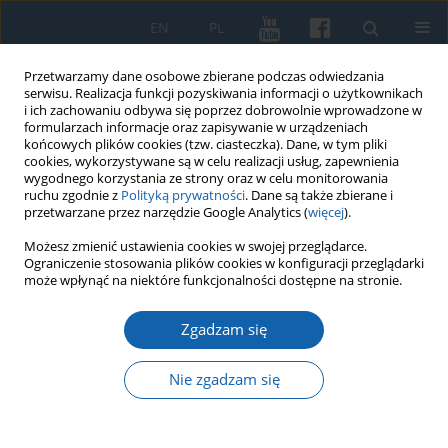
EN
PL
Przetwarzamy dane osobowe zbierane podczas odwiedzania
serwisu. Realizacja funkcji pozyskiwania informacji o użytkownikach
i ich zachowaniu odbywa się poprzez dobrowolnie wprowadzone w
formularzach informacje oraz zapisywanie w urządzeniach
końcowych plików cookies (tzw. ciasteczka). Dane, w tym pliki
cookies, wykorzystywane są w celu realizacji usług, zapewnienia
wygodnego korzystania ze strony oraz w celu monitorowania
ruchu zgodnie z
Polityką prywatności
. Dane są także zbierane i
przetwarzane przez narzędzie Google Analytics (
więcej
).
Słowo kluczowe
choroby
Możesz zmienić ustawienia cookies w swojej przeglądarce.
Ograniczenie stosowania plików cookies w konfiguracji przeglądarki
może wpłynąć na niektóre funkcjonalności dostępne na stronie.
Dolegliwości zdrowotne członków zakonu
Zgadzam się
krzyżackiego w XIV-XV wieku
Dominika Szczupak
Nie zgadzam się
KMW 2022;317(2):219-234
DOI
:
https://doi.org/10.51974/kmw-151636
Statystyki