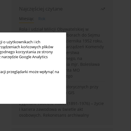
Najczęściej czytane
Miesiąc
Rok
Rola i udział Milicji Obywatelskiej w
kampanii wyborczej i wyborach do Sejmu
PRL I kadencji z 26 października 1952 roku,
i o użytkownikach i ich
w świetle wytycznych i zarządzeń Komendy
rządzeniach końcowych plików
wygodnego korzystania ze strony
Głównej MO oraz Ministerstwa
z narzędzie Google Analytics
Bezpieczeństwa Publicznego, na
przykładzie sprawozdania mjr. Bolesława
Wyszyńskiego komendanta MO
acji przeglądarki może wpłynąć na
województwa olsztyńskiego
Granica w badaniach historycznych przy
wykorzystaniu serwerów GIS
Zygmunt Tadeusz Robel (1891-1976) – życie
i kariera zawodowa w świetle akt
osobowych. Rekonesans archiwalny