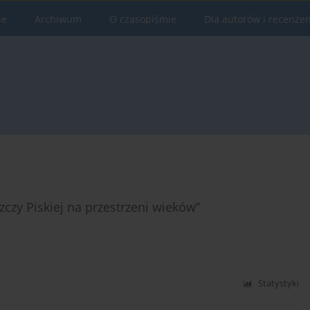
ne
Archiwum
O czasopiśmie
Dla autorów i recenze
czy Piskiej na przestrzeni wieków”
Statystyki