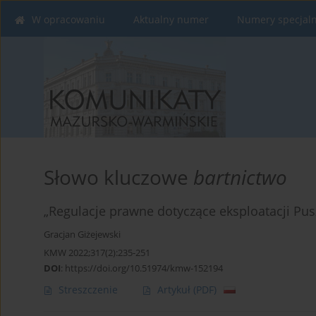
W opracowaniu
Aktualny numer
Numery specjal
Słowo kluczowe
bartnictwo
„Regulacje prawne dotyczące eksploatacji Pusz
Gracjan Giżejewski
KMW 2022;317(2):235-251
DOI
:
https://doi.org/10.51974/kmw-152194
Streszczenie
Artykuł
(PDF)