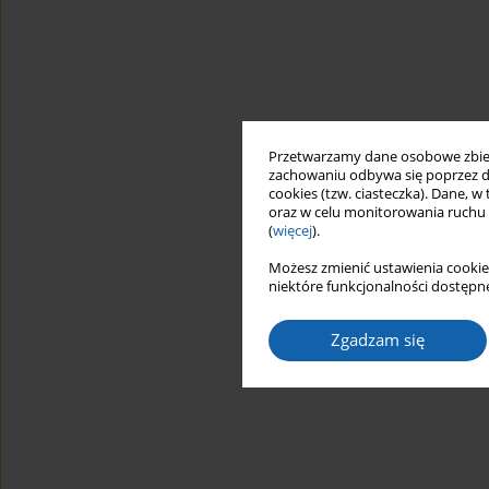
Przetwarzamy dane osobowe zbiera
zachowaniu odbywa się poprzez d
cookies (tzw. ciasteczka). Dane, w
oraz w celu monitorowania ruchu
(
więcej
).
Możesz zmienić ustawienia cookie
niektóre funkcjonalności dostępne
Zgadzam się