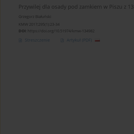
Przywilej dla osady pod zamkiem w Piszu z 1
Grzegorz Białuński
KMW 2017;295(1):23-34
DOI
:
https://doi.org/10.51974/kmw-134982
Streszczenie
Artykuł
(PDF)