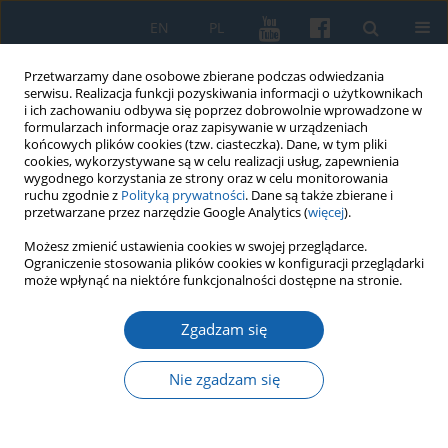
EN
PL
Przetwarzamy dane osobowe zbierane podczas odwiedzania
serwisu. Realizacja funkcji pozyskiwania informacji o użytkownikach
i ich zachowaniu odbywa się poprzez dobrowolnie wprowadzone w
formularzach informacje oraz zapisywanie w urządzeniach
końcowych plików cookies (tzw. ciasteczka). Dane, w tym pliki
cookies, wykorzystywane są w celu realizacji usług, zapewnienia
wygodnego korzystania ze strony oraz w celu monitorowania
ruchu zgodnie z
Polityką prywatności
. Dane są także zbierane i
przetwarzane przez narzędzie Google Analytics (
więcej
).
Słowo kluczowe
autochtoni
Możesz zmienić ustawienia cookies w swojej przeglądarce.
Ograniczenie stosowania plików cookies w konfiguracji przeglądarki
może wpłynąć na niektóre funkcjonalności dostępne na stronie.
Okoliczności likwidacji Ministerstwa Ziem
Zgadzam się
Odzyskanych
Grzegorz Strauchold
Nie zgadzam się
KMW 2015;287(1):111-120
DOI
:
https://doi.org/10.51974/kmw-142680
Statystyki