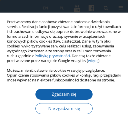
EN
PL
Przetwarzamy dane osobowe zbierane podczas odwiedzania
serwisu. Realizacja funkcji pozyskiwania informacji o użytkownikach
i ich zachowaniu odbywa się poprzez dobrowolnie wprowadzone w
formularzach informacje oraz zapisywanie w urządzeniach
końcowych plików cookies (tzw. ciasteczka). Dane, w tym pliki
cookies, wykorzystywane są w celu realizacji usług, zapewnienia
wygodnego korzystania ze strony oraz w celu monitorowania
ruchu zgodnie z
Polityką prywatności
. Dane są także zbierane i
przetwarzane przez narzędzie Google Analytics (
więcej
).
Słowo kluczowe
archeologia
Możesz zmienić ustawienia cookies w swojej przeglądarce.
Ograniczenie stosowania plików cookies w konfiguracji przeglądarki
historyczna
może wpłynąć na niektóre funkcjonalności dostępne na stronie.
Zgadzam się
Święta Góra na Pojezierzu Mazurskim. Grodzisko
wczesnośredniowieczne czy obóz wojskowy z
Nie zgadzam się
połowy XVII wieku?
Maciej Karczewski
,
Aleksander Pluskowski
,
Małgorzata Karczewska