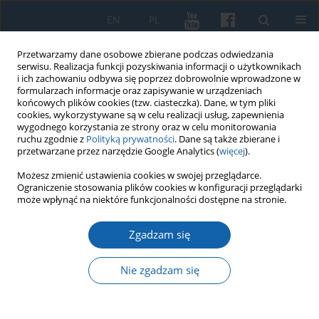
EN
PL
Przetwarzamy dane osobowe zbierane podczas odwiedzania
serwisu. Realizacja funkcji pozyskiwania informacji o użytkownikach
i ich zachowaniu odbywa się poprzez dobrowolnie wprowadzone w
formularzach informacje oraz zapisywanie w urządzeniach
końcowych plików cookies (tzw. ciasteczka). Dane, w tym pliki
cookies, wykorzystywane są w celu realizacji usług, zapewnienia
wygodnego korzystania ze strony oraz w celu monitorowania
ruchu zgodnie z
Polityką prywatności
. Dane są także zbierane i
przetwarzane przez narzędzie Google Analytics (
więcej
).
Słowo kluczowe
Zygmunt August
Możesz zmienić ustawienia cookies w swojej przeglądarce.
Ograniczenie stosowania plików cookies w konfiguracji przeglądarki
może wpłynąć na niektóre funkcjonalności dostępne na stronie.
Wokół wydatków skarbu
Zgadzam się
królewskiego na oprawę hołdu
pruskiego 1569 roku
Nie zgadzam się
Roman Marchwiński
KMW 2025;328(1):87-134
DOI
:
https://doi.org/10.51974/kmw-202449