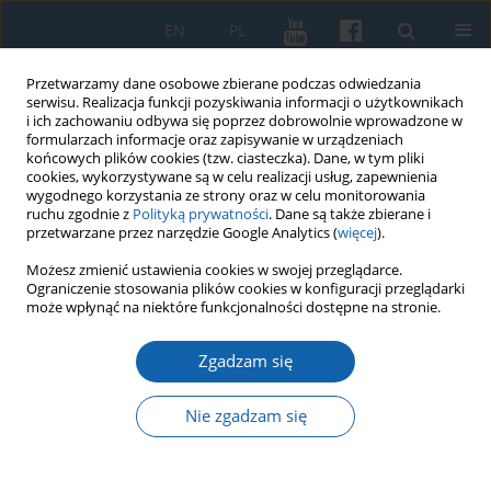
EN
PL
Przetwarzamy dane osobowe zbierane podczas odwiedzania
serwisu. Realizacja funkcji pozyskiwania informacji o użytkownikach
i ich zachowaniu odbywa się poprzez dobrowolnie wprowadzone w
formularzach informacje oraz zapisywanie w urządzeniach
końcowych plików cookies (tzw. ciasteczka). Dane, w tym pliki
cookies, wykorzystywane są w celu realizacji usług, zapewnienia
wygodnego korzystania ze strony oraz w celu monitorowania
ruchu zgodnie z
Polityką prywatności
. Dane są także zbierane i
przetwarzane przez narzędzie Google Analytics (
więcej
).
Słowo kluczowe
Związek
Możesz zmienić ustawienia cookies w swojej przeglądarce.
Ograniczenie stosowania plików cookies w konfiguracji przeglądarki
może wpłynąć na niektóre funkcjonalności dostępne na stronie.
Bezławki versus Święta Lipka, czyli rzecz o
Zgadzam się
budowie wiejskiego domu dla konfirmantów na
pograniczu historycznej Warmii w XIX wieku
Nie zgadzam się
Marek Jodkowski
KMW 2017;295(1):79-94
DOI
:
https://doi.org/10.51974/kmw-134986