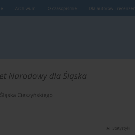
ne
Archiwum
O czasopiśmie
Dla autorów i recenze
et Narodowy dla Śląska
 Śląska Cieszyńskiego
Statystyki