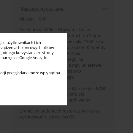
Najczęściej czytane
Miesiąc
Rok
Rola i udział Milicji Obywatelskiej w
kampanii wyborczej i wyborach do Sejmu
PRL I kadencji z 26 października 1952 roku,
i o użytkownikach i ich
w świetle wytycznych i zarządzeń Komendy
rządzeniach końcowych plików
wygodnego korzystania ze strony
Głównej MO oraz Ministerstwa
z narzędzie Google Analytics
Bezpieczeństwa Publicznego, na
przykładzie sprawozdania mjr. Bolesława
Wyszyńskiego komendanta MO
acji przeglądarki może wpłynąć na
województwa olsztyńskiego
Zygmunt Tadeusz Robel (1891-1976) – życie
i kariera zawodowa w świetle akt
osobowych. Rekonesans archiwalny
Granica w badaniach historycznych przy
wykorzystaniu serwerów GIS