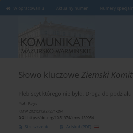
W opracowaniu
Aktualny numer
Numery specjal
Słowo kluczowe
Ziemski Komit
Plebiscyt którego nie było. Droga do podziału
Piotr Pałys
KMW 2021;312(2):271-294
DOI
:
https://doi.org/10.51974/kmw-139054
Streszczenie
Artykuł
(PDF)