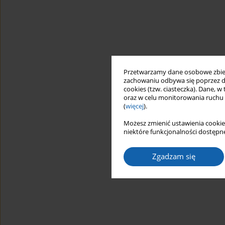
Przetwarzamy dane osobowe zbiera
zachowaniu odbywa się poprzez d
cookies (tzw. ciasteczka). Dane, w
oraz w celu monitorowania ruchu
(
więcej
).
Możesz zmienić ustawienia cookie
niektóre funkcjonalności dostępne
Zgadzam się