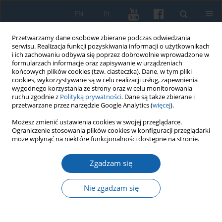
EN
PL
Przetwarzamy dane osobowe zbierane podczas odwiedzania
serwisu. Realizacja funkcji pozyskiwania informacji o użytkownikach
i ich zachowaniu odbywa się poprzez dobrowolnie wprowadzone w
formularzach informacje oraz zapisywanie w urządzeniach
końcowych plików cookies (tzw. ciasteczka). Dane, w tym pliki
cookies, wykorzystywane są w celu realizacji usług, zapewnienia
wygodnego korzystania ze strony oraz w celu monitorowania
ruchu zgodnie z
Polityką prywatności
. Dane są także zbierane i
przetwarzane przez narzędzie Google Analytics (
więcej
).
Słowo kluczowe
Wąbrzeźno
Możesz zmienić ustawienia cookies w swojej przeglądarce.
Ograniczenie stosowania plików cookies w konfiguracji przeglądarki
może wpłynąć na niektóre funkcjonalności dostępne na stronie.
Dworzec główny PKP w Toruniu w świetle analiz
Zgadzam się
porównawczych
Anna Kaprzyk
Nie zgadzam się
KMW 2019;305(3):599-614
DOI
:
https://doi.org/10.51974/kmw-134915
Statystyki