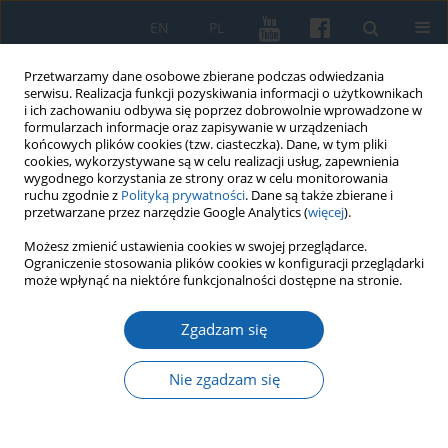
EN
PL
Przetwarzamy dane osobowe zbierane podczas odwiedzania
serwisu. Realizacja funkcji pozyskiwania informacji o użytkownikach
i ich zachowaniu odbywa się poprzez dobrowolnie wprowadzone w
formularzach informacje oraz zapisywanie w urządzeniach
końcowych plików cookies (tzw. ciasteczka). Dane, w tym pliki
cookies, wykorzystywane są w celu realizacji usług, zapewnienia
wygodnego korzystania ze strony oraz w celu monitorowania
ruchu zgodnie z
Polityką prywatności
. Dane są także zbierane i
przetwarzane przez narzędzie Google Analytics (
więcej
).
Słowo kluczowe
SPD
Możesz zmienić ustawienia cookies w swojej przeglądarce.
Ograniczenie stosowania plików cookies w konfiguracji przeglądarki
może wpłynąć na niektóre funkcjonalności dostępne na stronie.
Zaciekła walka o kontrolę nad kampaniami w
Zgadzam się
Prusach Wschodnich: SPD wobec ruchów
konserwatywnych u schyłku Cesarstwa
Nie zgadzam się
Niemieckiego (1890–1914)
Florian Ferrebeuf
KMW 2020;310(4):529-549