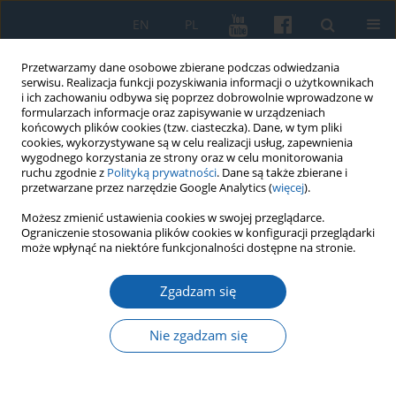
EN
PL
Przetwarzamy dane osobowe zbierane podczas odwiedzania
serwisu. Realizacja funkcji pozyskiwania informacji o użytkownikach
i ich zachowaniu odbywa się poprzez dobrowolnie wprowadzone w
formularzach informacje oraz zapisywanie w urządzeniach
końcowych plików cookies (tzw. ciasteczka). Dane, w tym pliki
cookies, wykorzystywane są w celu realizacji usług, zapewnienia
wygodnego korzystania ze strony oraz w celu monitorowania
ruchu zgodnie z
Polityką prywatności
. Dane są także zbierane i
przetwarzane przez narzędzie Google Analytics (
więcej
).
Słowo kluczowe
Romanticism
Możesz zmienić ustawienia cookies w swojej przeglądarce.
Ograniczenie stosowania plików cookies w konfiguracji przeglądarki
może wpłynąć na niektóre funkcjonalności dostępne na stronie.
Romantyczny nacjonalizm i niemiecki
Zgadzam się
uniwersalizm. „Europa” Novalisa, praca i jej
kontekst
Nie zgadzam się
Fabian Mauch
KMW 2021;312(2):241-247
DOI
:
https://doi.org/10.51974/kmw-139055