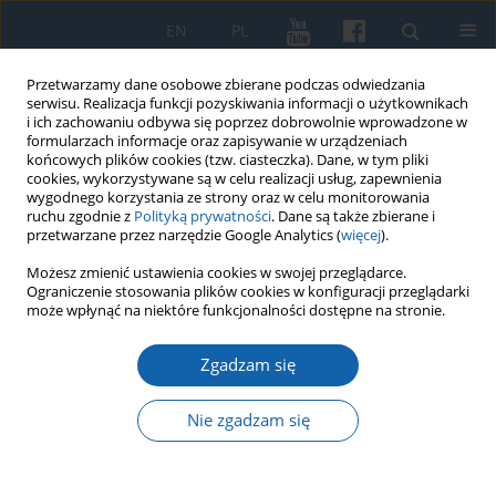
EN
PL
Przetwarzamy dane osobowe zbierane podczas odwiedzania
serwisu. Realizacja funkcji pozyskiwania informacji o użytkownikach
i ich zachowaniu odbywa się poprzez dobrowolnie wprowadzone w
formularzach informacje oraz zapisywanie w urządzeniach
końcowych plików cookies (tzw. ciasteczka). Dane, w tym pliki
cookies, wykorzystywane są w celu realizacji usług, zapewnienia
wygodnego korzystania ze strony oraz w celu monitorowania
ruchu zgodnie z
Polityką prywatności
. Dane są także zbierane i
przetwarzane przez narzędzie Google Analytics (
więcej
).
Słowo kluczowe
Ostróda
Możesz zmienić ustawienia cookies w swojej przeglądarce.
Ograniczenie stosowania plików cookies w konfiguracji przeglądarki
może wpłynąć na niektóre funkcjonalności dostępne na stronie.
Dworzec główny PKP w Toruniu w świetle analiz
Zgadzam się
porównawczych
Anna Kaprzyk
Nie zgadzam się
KMW 2019;305(3):599-614
DOI
:
https://doi.org/10.51974/kmw-134915
Statystyki