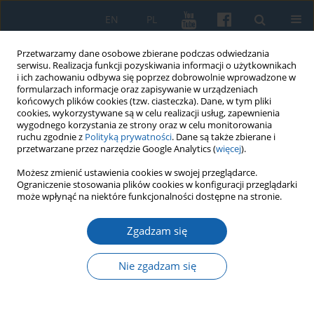
EN
PL
Przetwarzamy dane osobowe zbierane podczas odwiedzania
serwisu. Realizacja funkcji pozyskiwania informacji o użytkownikach
i ich zachowaniu odbywa się poprzez dobrowolnie wprowadzone w
formularzach informacje oraz zapisywanie w urządzeniach
końcowych plików cookies (tzw. ciasteczka). Dane, w tym pliki
cookies, wykorzystywane są w celu realizacji usług, zapewnienia
wygodnego korzystania ze strony oraz w celu monitorowania
ruchu zgodnie z
Polityką prywatności
. Dane są także zbierane i
przetwarzane przez narzędzie Google Analytics (
więcej
).
Słowo kluczowe
Novalis
Możesz zmienić ustawienia cookies w swojej przeglądarce.
Ograniczenie stosowania plików cookies w konfiguracji przeglądarki
(Friedrich von Hardenberg)
może wpłynąć na niektóre funkcjonalności dostępne na stronie.
Zgadzam się
Romantyczny nacjonalizm i niemiecki
uniwersalizm. „Europa” Novalisa, praca i jej
Nie zgadzam się
kontekst
Fabian Mauch