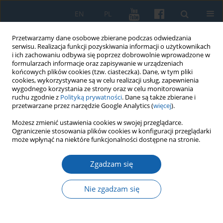
EN
PL
Przetwarzamy dane osobowe zbierane podczas odwiedzania
serwisu. Realizacja funkcji pozyskiwania informacji o użytkownikach
i ich zachowaniu odbywa się poprzez dobrowolnie wprowadzone w
formularzach informacje oraz zapisywanie w urządzeniach
końcowych plików cookies (tzw. ciasteczka). Dane, w tym pliki
cookies, wykorzystywane są w celu realizacji usług, zapewnienia
wygodnego korzystania ze strony oraz w celu monitorowania
ruchu zgodnie z
Polityką prywatności
. Dane są także zbierane i
przetwarzane przez narzędzie Google Analytics (
więcej
).
Słowo kluczowe
Możesz zmienić ustawienia cookies w swojej przeglądarce.
Ograniczenie stosowania plików cookies w konfiguracji przeglądarki
Niederwinterthur
może wpłynąć na niektóre funkcjonalności dostępne na stronie.
Zgadzam się
O pochodzeniu i możliwej afiliacji malborskiego
komtura domowego Clausa von Winterthur
Nie zgadzam się
(1388-1402)
Piotr Gotówko