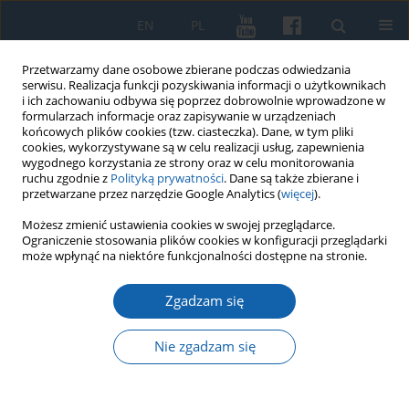
EN
PL
Przetwarzamy dane osobowe zbierane podczas odwiedzania
serwisu. Realizacja funkcji pozyskiwania informacji o użytkownikach
i ich zachowaniu odbywa się poprzez dobrowolnie wprowadzone w
formularzach informacje oraz zapisywanie w urządzeniach
końcowych plików cookies (tzw. ciasteczka). Dane, w tym pliki
cookies, wykorzystywane są w celu realizacji usług, zapewnienia
wygodnego korzystania ze strony oraz w celu monitorowania
ruchu zgodnie z
Polityką prywatności
. Dane są także zbierane i
przetwarzane przez narzędzie Google Analytics (
więcej
).
Słowo kluczowe
Kirsilie z
Możesz zmienić ustawienia cookies w swojej przeglądarce.
Ograniczenie stosowania plików cookies w konfiguracji przeglądarki
Kindswulie
może wpłynąć na niektóre funkcjonalności dostępne na stronie.
Zgadzam się
Preferencje Wielkiego Mistrza Winryka z Kniprody
w obsadzaniu funkcji zakonnych na początku
Nie zgadzam się
swego urzędowania
Piotr Gotówko