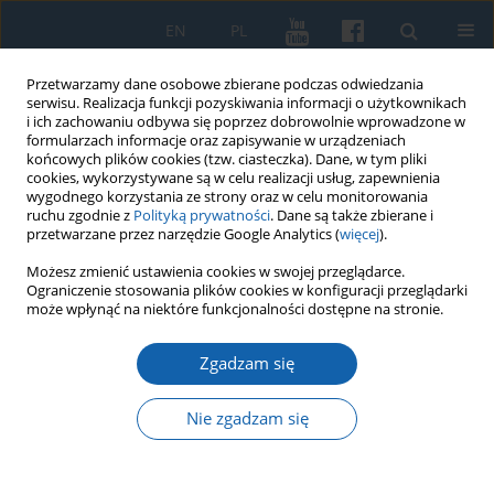
EN
PL
Przetwarzamy dane osobowe zbierane podczas odwiedzania
serwisu. Realizacja funkcji pozyskiwania informacji o użytkownikach
i ich zachowaniu odbywa się poprzez dobrowolnie wprowadzone w
formularzach informacje oraz zapisywanie w urządzeniach
końcowych plików cookies (tzw. ciasteczka). Dane, w tym pliki
cookies, wykorzystywane są w celu realizacji usług, zapewnienia
wygodnego korzystania ze strony oraz w celu monitorowania
ruchu zgodnie z
Polityką prywatności
. Dane są także zbierane i
przetwarzane przez narzędzie Google Analytics (
więcej
).
Słowo kluczowe
Jeziorany
Możesz zmienić ustawienia cookies w swojej przeglądarce.
Ograniczenie stosowania plików cookies w konfiguracji przeglądarki
może wpłynąć na niektóre funkcjonalności dostępne na stronie.
Wizytacja archiprezbiteratu jeziorańskiego z lat
Zgadzam się
1597–98 jako źródło do analizy podstaw
gospodarczych i funkcjonowania parafii diecezji
Nie zgadzam się
warmińskiej w XVI w.
Anna Pytasz-Kołodziejczyk
KMW 2025;331(4):446-478