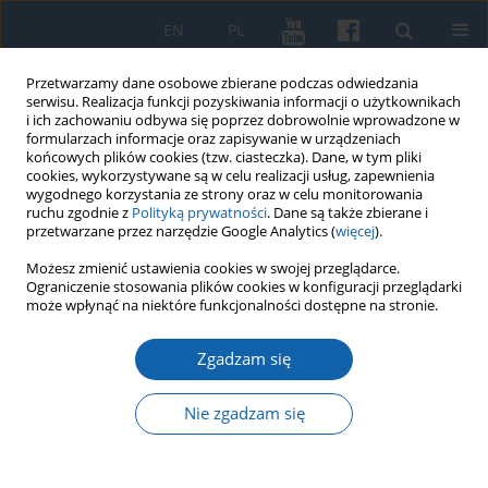
EN
PL
Przetwarzamy dane osobowe zbierane podczas odwiedzania
serwisu. Realizacja funkcji pozyskiwania informacji o użytkownikach
i ich zachowaniu odbywa się poprzez dobrowolnie wprowadzone w
formularzach informacje oraz zapisywanie w urządzeniach
końcowych plików cookies (tzw. ciasteczka). Dane, w tym pliki
cookies, wykorzystywane są w celu realizacji usług, zapewnienia
wygodnego korzystania ze strony oraz w celu monitorowania
ruchu zgodnie z
Polityką prywatności
. Dane są także zbierane i
przetwarzane przez narzędzie Google Analytics (
więcej
).
Słowo kluczowe
Jan Plastwich
Możesz zmienić ustawienia cookies w swojej przeglądarce.
Ograniczenie stosowania plików cookies w konfiguracji przeglądarki
(kronikarz)
może wpłynąć na niektóre funkcjonalności dostępne na stronie.
Zgadzam się
Ysegups – „maior rex Galindiae”
Nie zgadzam się
Grzegorz Białuński
KMW 2021;315(Komunikaty Mazursko-Warmińskie Numer specjalny
):181-205
DOI
:
https://doi.org/10.51974/kmw-145279