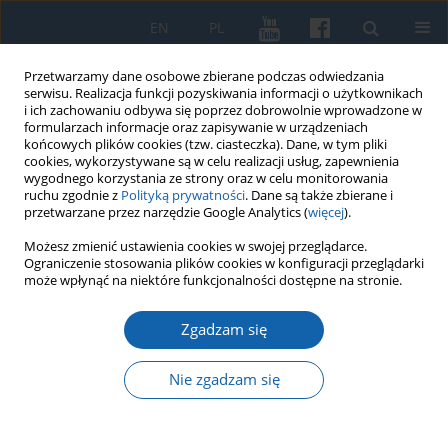
EN
PL
Przetwarzamy dane osobowe zbierane podczas odwiedzania
serwisu. Realizacja funkcji pozyskiwania informacji o użytkownikach
i ich zachowaniu odbywa się poprzez dobrowolnie wprowadzone w
formularzach informacje oraz zapisywanie w urządzeniach
końcowych plików cookies (tzw. ciasteczka). Dane, w tym pliki
cookies, wykorzystywane są w celu realizacji usług, zapewnienia
wygodnego korzystania ze strony oraz w celu monitorowania
ruchu zgodnie z
Polityką prywatności
. Dane są także zbierane i
przetwarzane przez narzędzie Google Analytics (
więcej
).
Słowo kluczowe
Jan Jakub
Możesz zmienić ustawienia cookies w swojej przeglądarce.
Ograniczenie stosowania plików cookies w konfiguracji przeglądarki
Convent
może wpłynąć na niektóre funkcjonalności dostępne na stronie.
Zgadzam się
Dzieje dawnego księgozbioru
dominikanów elbląskich
Nie zgadzam się
Ewa Chlebus
KMW 2024;326(3):335-386