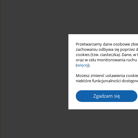
Przetwarzamy dane osobowe zbiera
zachowaniu odbywa się poprzez d
cookies (tzw. ciasteczka). Dane, w
oraz w celu monitorowania ruchu
(
więcej
).
Możesz zmienić ustawienia cookie
niektóre funkcjonalności dostępne
Zgadzam się