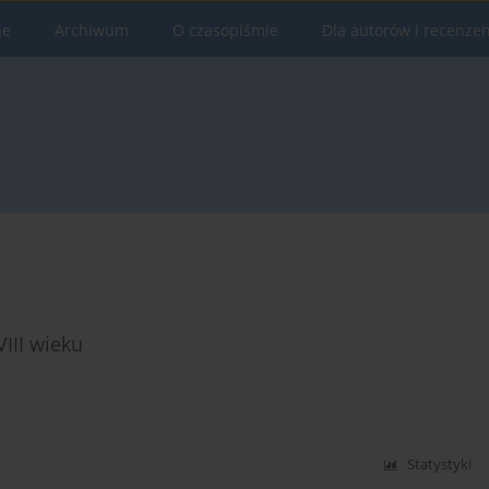
ne
Archiwum
O czasopiśmie
Dla autorów i recenze
VIII wieku
Statystyki