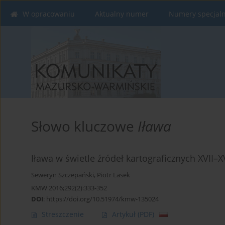
W opracowaniu
Aktualny numer
Numery specjal
Słowo kluczowe
Iława
Iława w świetle źródeł kartograficznych XVII–X
Seweryn Szczepański
,
Piotr Lasek
KMW 2016;292(2):333-352
DOI
:
https://doi.org/10.51974/kmw-135024
Streszczenie
Artykuł
(PDF)