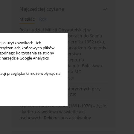
Najczęściej czytane
Miesiąc
Rok
Rola i udział Milicji Obywatelskiej w
kampanii wyborczej i wyborach do Sejmu
PRL I kadencji z 26 października 1952 roku,
i o użytkownikach i ich
w świetle wytycznych i zarządzeń Komendy
rządzeniach końcowych plików
wygodnego korzystania ze strony
Głównej MO oraz Ministerstwa
z narzędzie Google Analytics
Bezpieczeństwa Publicznego, na
przykładzie sprawozdania mjr. Bolesława
Wyszyńskiego komendanta MO
acji przeglądarki może wpłynąć na
województwa olsztyńskiego
Granica w badaniach historycznych przy
wykorzystaniu serwerów GIS
Zygmunt Tadeusz Robel (1891-1976) – życie
i kariera zawodowa w świetle akt
osobowych. Rekonesans archiwalny