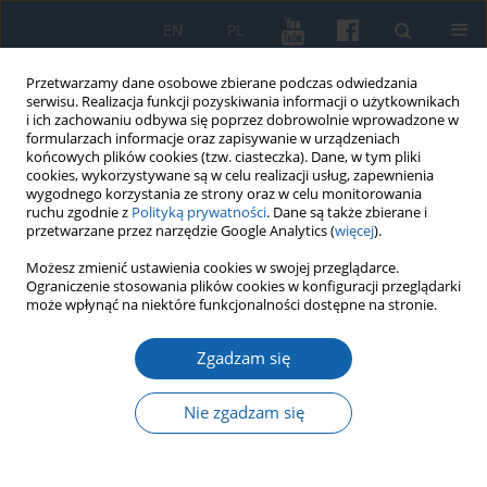
EN
PL
Przetwarzamy dane osobowe zbierane podczas odwiedzania
serwisu. Realizacja funkcji pozyskiwania informacji o użytkownikach
i ich zachowaniu odbywa się poprzez dobrowolnie wprowadzone w
formularzach informacje oraz zapisywanie w urządzeniach
końcowych plików cookies (tzw. ciasteczka). Dane, w tym pliki
cookies, wykorzystywane są w celu realizacji usług, zapewnienia
wygodnego korzystania ze strony oraz w celu monitorowania
ruchu zgodnie z
Polityką prywatności
. Dane są także zbierane i
przetwarzane przez narzędzie Google Analytics (
więcej
).
Słowo kluczowe
Einsatzgruppen
Możesz zmienić ustawienia cookies w swojej przeglądarce.
Ograniczenie stosowania plików cookies w konfiguracji przeglądarki
może wpłynąć na niektóre funkcjonalności dostępne na stronie.
Selbstschutz Soldau – działdowskie komando
Zgadzam się
śmierci (wrzesień 1939 – lipiec 1940)
Bartosz Januszewski
Nie zgadzam się
KMW 2025;331(4):563-603
DOI
:
https://doi.org/10.51974/kmw-210199
Statystyki