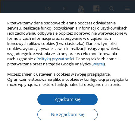
EN
PL
Przetwarzamy dane osobowe zbierane podczas odwiedzania
serwisu. Realizacja funkcji pozyskiwania informacji o użytkownikach
i ich zachowaniu odbywa się poprzez dobrowolnie wprowadzone w
formularzach informacje oraz zapisywanie w urządzeniach
końcowych plików cookies (tzw. ciasteczka). Dane, w tym pliki
cookies, wykorzystywane są w celu realizacji usług, zapewnienia
wygodnego korzystania ze strony oraz w celu monitorowania
ruchu zgodnie z
Polityką prywatności
. Dane są także zbierane i
przetwarzane przez narzędzie Google Analytics (
więcej
).
Słowo kluczowe
1989-1990
Możesz zmienić ustawienia cookies w swojej przeglądarce.
Ograniczenie stosowania plików cookies w konfiguracji przeglądarki
może wpłynąć na niektóre funkcjonalności dostępne na stronie.
Sytuacja społeczno-polityczna w województwie
Zgadzam się
olsztyńskim w świetle sprawozdań Wydziału
Studiów i Analiz Służby Bezpieczeństwa
Nie zgadzam się
Wojewódzkiego Urzędu Spraw Wewnętrznych w
Olsztynie (1989-1990)
Witold Gieszczyński