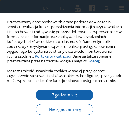
EN
PL
Przetwarzamy dane osobowe zbierane podczas odwiedzania
serwisu. Realizacja funkcji pozyskiwania informacji o użytkownikach
i ich zachowaniu odbywa się poprzez dobrowolnie wprowadzone w
formularzach informacje oraz zapisywanie w urządzeniach
końcowych plików cookies (tzw. ciasteczka). Dane, w tym pliki
cookies, wykorzystywane są w celu realizacji usług, zapewnienia
wygodnego korzystania ze strony oraz w celu monitorowania
ruchu zgodnie z
Polityką prywatności
. Dane są także zbierane i
przetwarzane przez narzędzie Google Analytics (
więcej
).
Słowo kluczowe
1945r
Możesz zmienić ustawienia cookies w swojej przeglądarce.
Ograniczenie stosowania plików cookies w konfiguracji przeglądarki
może wpłynąć na niektóre funkcjonalności dostępne na stronie.
Deportacje mieszkańców dawnego powiatu
Zgadzam się
olsztyńskiego w 1945 r. do pracy w ZSRR
Jan Chłosta
Nie zgadzam się
KMW 2021;314(4):598-643
DOI
:
https://doi.org/10.51974/kmw-143251
Statystyki