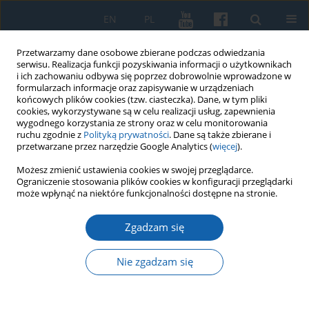
EN
PL
Przetwarzamy dane osobowe zbierane podczas odwiedzania
serwisu. Realizacja funkcji pozyskiwania informacji o użytkownikach
i ich zachowaniu odbywa się poprzez dobrowolnie wprowadzone w
formularzach informacje oraz zapisywanie w urządzeniach
końcowych plików cookies (tzw. ciasteczka). Dane, w tym pliki
cookies, wykorzystywane są w celu realizacji usług, zapewnienia
wygodnego korzystania ze strony oraz w celu monitorowania
ruchu zgodnie z
Polityką prywatności
. Dane są także zbierane i
przetwarzane przez narzędzie Google Analytics (
więcej
).
Autor
Arkadiusz Wagner
Możesz zmienić ustawienia cookies w swojej przeglądarce.
Ograniczenie stosowania plików cookies w konfiguracji przeglądarki
może wpłynąć na niektóre funkcjonalności dostępne na stronie.
Królewieckie oprawy renesansowe i
Zgadzam się
manierystyczne z XVI - 1 połowy XVII
wieku
Nie zgadzam się
Arkadiusz Wagner
KMW 2024;326(3):387-426
DOI
:
https://doi.org/10.51974/kmw-185562