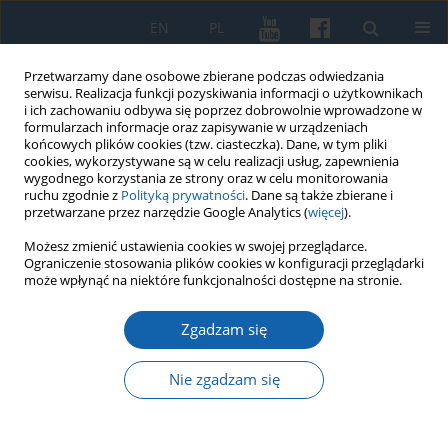
EN
PL
Przetwarzamy dane osobowe zbierane podczas odwiedzania
serwisu. Realizacja funkcji pozyskiwania informacji o użytkownikach
i ich zachowaniu odbywa się poprzez dobrowolnie wprowadzone w
formularzach informacje oraz zapisywanie w urządzeniach
końcowych plików cookies (tzw. ciasteczka). Dane, w tym pliki
cookies, wykorzystywane są w celu realizacji usług, zapewnienia
wygodnego korzystania ze strony oraz w celu monitorowania
ruchu zgodnie z
Polityką prywatności
. Dane są także zbierane i
przetwarzane przez narzędzie Google Analytics (
więcej
).
Autor
Joanna Szydłowska
Możesz zmienić ustawienia cookies w swojej przeglądarce.
Ograniczenie stosowania plików cookies w konfiguracji przeglądarki
może wpłynąć na niektóre funkcjonalności dostępne na stronie.
O promocji miejsc, pamięci i genealogii.
Zgadzam się
Potencjał komunikacyjny receptur kulinarnych
Agaty Grzegorczyk-Wosiek
Nie zgadzam się
Joanna Szydłowska
KMW 2025;329(2):237-256
DOI
:
https://doi.org/10.51974/kmw-194045