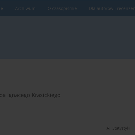
ne
Archiwum
O czasopiśmie
Dla autorów i recenze
pa Ignacego Krasickiego
Statystyki