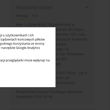
Najczęściej czytane
Miesiąc
Rok
Rola i udział Milicji Obywatelskiej w
kampanii wyborczej i wyborach do Sejmu
PRL I kadencji z 26 października 1952 roku,
i o użytkownikach i ich
w świetle wytycznych i zarządzeń Komendy
rządzeniach końcowych plików
wygodnego korzystania ze strony
Głównej MO oraz Ministerstwa
z narzędzie Google Analytics
Bezpieczeństwa Publicznego, na
przykładzie sprawozdania mjr. Bolesława
Wyszyńskiego komendanta MO
acji przeglądarki może wpłynąć na
województwa olsztyńskiego
Zygmunt Tadeusz Robel (1891-1976) – życie
i kariera zawodowa w świetle akt
osobowych. Rekonesans archiwalny
Melancholia Księcia Pruskiego Albrechta
Fryderyka (1553–1618)