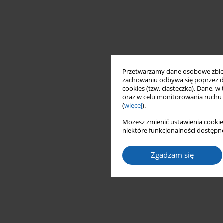
Przetwarzamy dane osobowe zbiera
zachowaniu odbywa się poprzez d
cookies (tzw. ciasteczka). Dane, w
oraz w celu monitorowania ruchu
(
więcej
).
Możesz zmienić ustawienia cookie
niektóre funkcjonalności dostępne
Zgadzam się