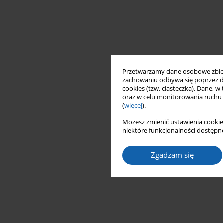
Przetwarzamy dane osobowe zbiera
zachowaniu odbywa się poprzez d
cookies (tzw. ciasteczka). Dane, w
oraz w celu monitorowania ruchu
(
więcej
).
Możesz zmienić ustawienia cookie
niektóre funkcjonalności dostępne
Zgadzam się