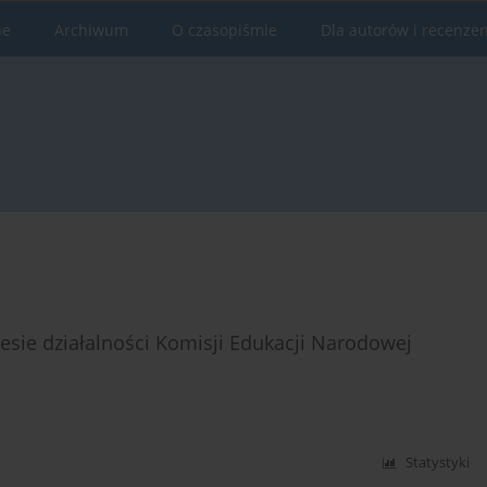
ne
Archiwum
O czasopiśmie
Dla autorów i recenze
esie działalności Komisji Edukacji Narodowej
Statystyki