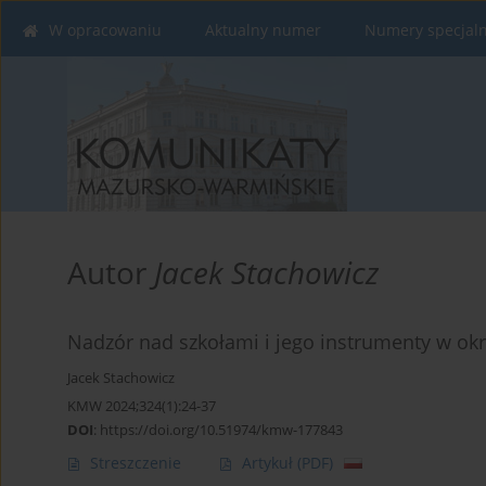
W opracowaniu
Aktualny numer
Numery specjal
Autor
Jacek Stachowicz
Nadzór nad szkołami i jego instrumenty w okr
Jacek Stachowicz
KMW 2024;324(1):24-37
DOI
:
https://doi.org/10.51974/kmw-177843
Streszczenie
Artykuł
(PDF)