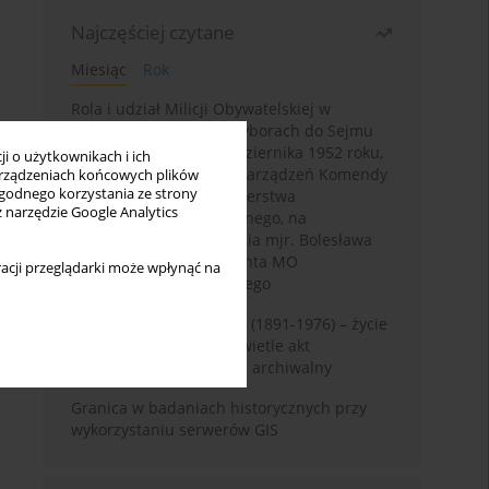
Najczęściej czytane
Miesiąc
Rok
Rola i udział Milicji Obywatelskiej w
kampanii wyborczej i wyborach do Sejmu
PRL I kadencji z 26 października 1952 roku,
i o użytkownikach i ich
w świetle wytycznych i zarządzeń Komendy
rządzeniach końcowych plików
wygodnego korzystania ze strony
Głównej MO oraz Ministerstwa
z narzędzie Google Analytics
Bezpieczeństwa Publicznego, na
przykładzie sprawozdania mjr. Bolesława
Wyszyńskiego komendanta MO
acji przeglądarki może wpłynąć na
województwa olsztyńskiego
Zygmunt Tadeusz Robel (1891-1976) – życie
i kariera zawodowa w świetle akt
osobowych. Rekonesans archiwalny
Granica w badaniach historycznych przy
wykorzystaniu serwerów GIS