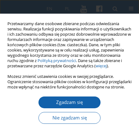
EN
PL
Przetwarzamy dane osobowe zbierane podczas odwiedzania
serwisu. Realizacja funkcji pozyskiwania informacji o użytkownikach
i ich zachowaniu odbywa się poprzez dobrowolnie wprowadzone w
formularzach informacje oraz zapisywanie w urządzeniach
końcowych plików cookies (tzw. ciasteczka). Dane, w tym pliki
cookies, wykorzystywane są w celu realizacji usług, zapewnienia
wygodnego korzystania ze strony oraz w celu monitorowania
ruchu zgodnie z
Polityką prywatności
. Dane są także zbierane i
przetwarzane przez narzędzie Google Analytics (
więcej
).
Autor
Dariusz Sokołowski
Możesz zmienić ustawienia cookies w swojej przeglądarce.
Ograniczenie stosowania plików cookies w konfiguracji przeglądarki
może wpłynąć na niektóre funkcjonalności dostępne na stronie.
Miasta zdegradowane i potencjalne w
Zgadzam się
województwie warmińsko-mazurskim
Dariusz Sokołowski
Nie zgadzam się
KMW 2016;292(2):243-260
DOI
:
https://doi.org/10.51974/kmw-135020
Statystyki