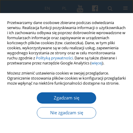
EN
PL
Przetwarzamy dane osobowe zbierane podczas odwiedzania
serwisu. Realizacja funkcji pozyskiwania informacji o użytkownikach
i ich zachowaniu odbywa się poprzez dobrowolnie wprowadzone w
formularzach informacje oraz zapisywanie w urządzeniach
końcowych plików cookies (tzw. ciasteczka). Dane, w tym pliki
cookies, wykorzystywane są w celu realizacji usług, zapewnienia
wygodnego korzystania ze strony oraz w celu monitorowania
ruchu zgodnie z
Polityką prywatności
. Dane są także zbierane i
przetwarzane przez narzędzie Google Analytics (
więcej
).
Autor
Anna Skolimowska
Możesz zmienić ustawienia cookies w swojej przeglądarce.
Ograniczenie stosowania plików cookies w konfiguracji przeglądarki
może wpłynąć na niektóre funkcjonalności dostępne na stronie.
Ex Saulo Paulus, ex persecutore apostolus?
Zgadzam się
duchowa przemiana biskupa Dantyszka w świetle
nowych źródeł.
Nie zgadzam się
Anna Skolimowska
KMW 2021;312(2):209-222
DOI
:
https://doi.org/10.51974/kmw-139051