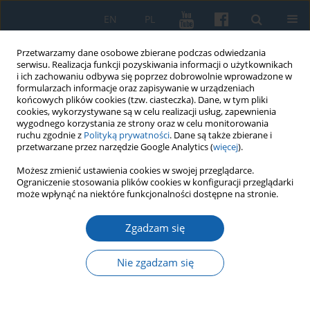
EN
PL
Przetwarzamy dane osobowe zbierane podczas odwiedzania
serwisu. Realizacja funkcji pozyskiwania informacji o użytkownikach
i ich zachowaniu odbywa się poprzez dobrowolnie wprowadzone w
formularzach informacje oraz zapisywanie w urządzeniach
końcowych plików cookies (tzw. ciasteczka). Dane, w tym pliki
cookies, wykorzystywane są w celu realizacji usług, zapewnienia
wygodnego korzystania ze strony oraz w celu monitorowania
ruchu zgodnie z
Polityką prywatności
. Dane są także zbierane i
przetwarzane przez narzędzie Google Analytics (
więcej
).
Autor
Žavinta Sidabraitė
Możesz zmienić ustawienia cookies w swojej przeglądarce.
Ograniczenie stosowania plików cookies w konfiguracji przeglądarki
może wpłynąć na niektóre funkcjonalności dostępne na stronie.
Polemika jako droga obrony kapitału
symbolicznego w XVIII wieku w Prusach na
Zgadzam się
przykładzie Christiana Gottlieba Mielckego i
Gottfrieda Ostermeyera
Nie zgadzam się
Žavinta Sidabraitė
KMW 2021;312(2):223-240