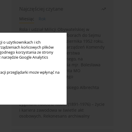
Najczęściej czytane
Miesiąc
Rok
Rola i udział Milicji Obywatelskiej w
kampanii wyborczej i wyborach do Sejmu
PRL I kadencji z 26 października 1952 roku,
i o użytkownikach i ich
w świetle wytycznych i zarządzeń Komendy
rządzeniach końcowych plików
wygodnego korzystania ze strony
Głównej MO oraz Ministerstwa
z narzędzie Google Analytics
Bezpieczeństwa Publicznego, na
przykładzie sprawozdania mjr. Bolesława
Wyszyńskiego komendanta MO
acji przeglądarki może wpłynąć na
województwa olsztyńskiego
Melancholia Księcia Pruskiego Albrechta
Fryderyka (1553–1618)
Zygmunt Tadeusz Robel (1891-1976) – życie
i kariera zawodowa w świetle akt
osobowych. Rekonesans archiwalny