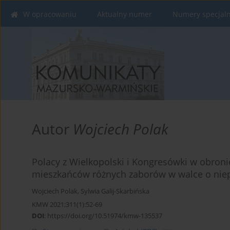
W opracowaniu
Aktualny numer
Numery specjal
Autor
Wojciech Polak
Polacy z Wielkopolski i Kongresówki w obroni
mieszkańców różnych zaborów w walce o niep
Wojciech Polak
,
Sylwia Galij-Skarbińska
KMW 2021;311(1):52-69
DOI
:
https://doi.org/10.51974/kmw-135537