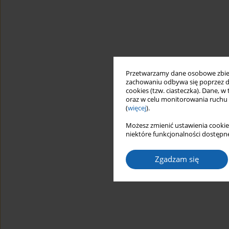
Przetwarzamy dane osobowe zbiera
zachowaniu odbywa się poprzez d
cookies (tzw. ciasteczka). Dane, w
oraz w celu monitorowania ruchu
(
więcej
).
Możesz zmienić ustawienia cookie
niektóre funkcjonalności dostępne
Zgadzam się