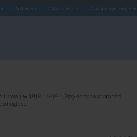
ne
Archiwum
O czasopiśmie
Dla autorów i recenze
e Lwowa w 1918 i 1919 r. Przykłady solidarności
odległość.