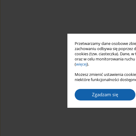
Przetwarzamy dane osobowe zbiera
zachowaniu odbywa się poprzez d
cookies (tzw. ciasteczka). Dane, w
oraz w celu monitorowania ruchu
(
więcej
).
Możesz zmienić ustawienia cookie
niektóre funkcjonalności dostępne
Zgadzam się