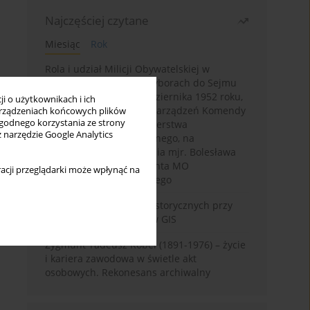
Najczęściej czytane
Miesiąc
Rok
Rola i udział Milicji Obywatelskiej w
kampanii wyborczej i wyborach do Sejmu
PRL I kadencji z 26 października 1952 roku,
i o użytkownikach i ich
w świetle wytycznych i zarządzeń Komendy
rządzeniach końcowych plików
wygodnego korzystania ze strony
Głównej MO oraz Ministerstwa
z narzędzie Google Analytics
Bezpieczeństwa Publicznego, na
przykładzie sprawozdania mjr. Bolesława
Wyszyńskiego komendanta MO
acji przeglądarki może wpłynąć na
województwa olsztyńskiego
Granica w badaniach historycznych przy
wykorzystaniu serwerów GIS
Zygmunt Tadeusz Robel (1891-1976) – życie
i kariera zawodowa w świetle akt
osobowych. Rekonesans archiwalny