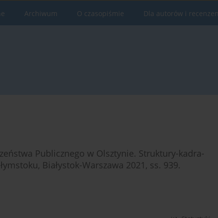
ne
Archiwum
O czasopiśmie
Dla autorów i recenze
eństwa Publicznego w Olsztynie. Struktury-kadra-
ałymstoku, Białystok-Warszawa 2021, ss. 939.