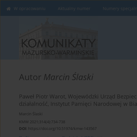
W opracowaniu
Aktualny numer
Numery specjal
Autor
Marcin Ślaski
Paweł Piotr Warot, Wojewódzki Urząd Bezpiecz
działalność, Instytut Pamięci Narodowej w Bi
Marcin Ślaski
KMW 2021;314(4):734-738
DOI
:
https://doi.org/10.51974/kmw-143567